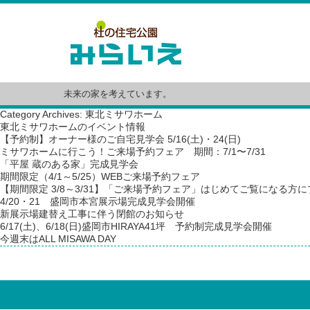
未来の家を考えています。
Category Archives: 東北ミサワホーム
東北ミサワホームのイベント情報
【予約制】オーナー様のご自宅見学会 5/16(土)・24(日)
ミサワホームに行こう！ご来場予約フェア 期間：7/1〜7/31
「平屋 蔵のある家」完成見学会
期間限定（4/1～5/25）WEBご来場予約フェア
【期間限定 3/8～3/31】「ご来場予約フェア」はじめてご覧になる方
4/20・21 盛岡市本宮展示場完成見学会開催
新展示場建替え工事に伴う閉館のお知らせ
6/17(土)、6/18(日)盛岡市HIRAYA41坪 予約制完成見学会開催
今週末はALL MISAWA DAY