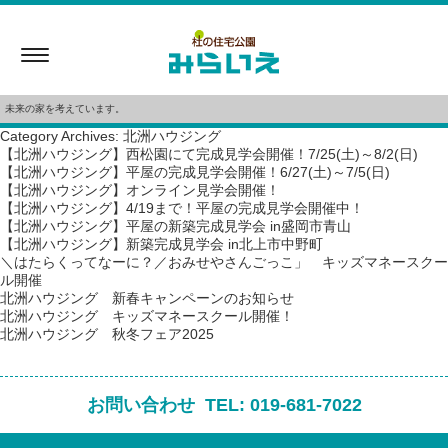
Toggle
navigation
未来の家を考えています。
Category Archives: 北洲ハウジング
【北洲ハウジング】西松園にて完成見学会開催！7/25(土)～8/2(日)
【北洲ハウジング】平屋の完成見学会開催！6/27(土)～7/5(日)
【北洲ハウジング】オンライン見学会開催！
【北洲ハウジング】4/19まで！平屋の完成見学会開催中！
【北洲ハウジング】平屋の新築完成見学会 in盛岡市青山
【北洲ハウジング】新築完成見学会 in北上市中野町
＼はたらくってなーに？／おみせやさんごっこ」 キッズマネースクー
ル開催
北洲ハウジング 新春キャンペーンのお知らせ
北洲ハウジング キッズマネースクール開催！
北洲ハウジング 秋冬フェア2025
お問い合わせ
TEL:
019-681-7022