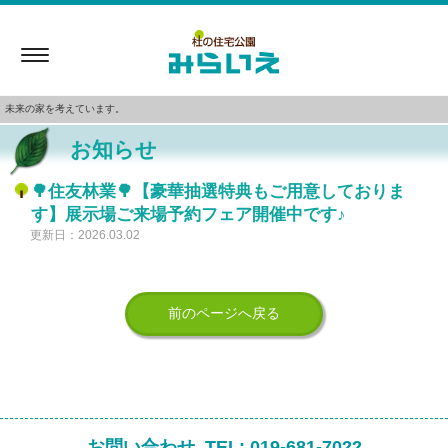
Toggle
navigation
未来の家を考えています。
お知らせ
🌳住友林業🌳【豪華抽選特典もご用意しておりま
す】展示場ご来場予約フェア開催中です♪
更新日：2026.03.02
前のページへ戻る
お問い合わせ
TEL:
019-681-7022