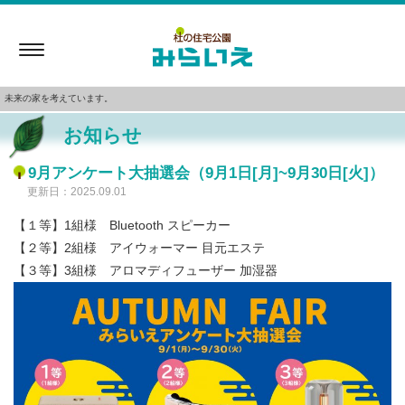
Toggle
navigation
未来の家を考えています。
お知らせ
9月アンケート大抽選会（9月1日[月]~9月30日[火]）
更新日：2025.09.01
【１等】1組様 Bluetooth スピーカー
【２等】2組様 アイウォーマー 目元エステ
【３等】3組様 アロマディフューザー 加湿器