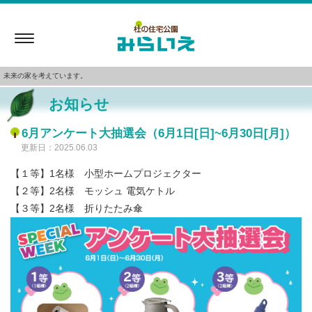
Toggle
navigation
未来の家を考えています。
お知らせ
6月アンケート大抽選会（6月1日[日]~6月30日[月]）
更新日：2025.06.03
【１等】1名様 小型ホームプロジェクター
【２等】2名様 モッシュ 電気ケトル
【３等】2名様 折りたたみ傘