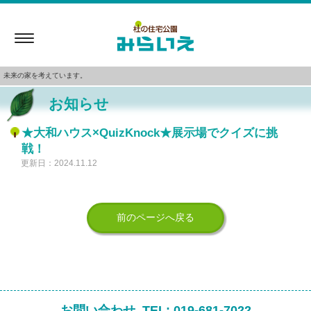
Toggle
navigation
未来の家を考えています。
お知らせ
★大和ハウス×QuizKnock★展示場でクイズに挑
戦！
更新日：2024.11.12
前のページへ戻る
お問い合わせ
TEL:
019-681-7022