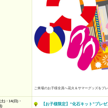
ご来場のお子様全員へ花火＆サマーグッズをプ
3(土)・14(日)・
【お子様限定】“化石キット”プレゼ
祝)