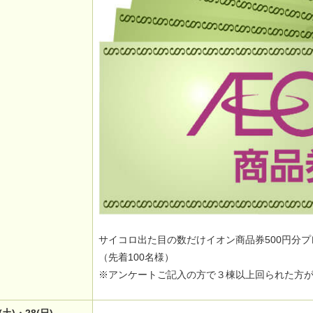
サイコロ出た目の数だけイオン商品券500円分プ
（先着100名様）
※アンケートご記入の方で３棟以上回られた方
7(土)・28(日)