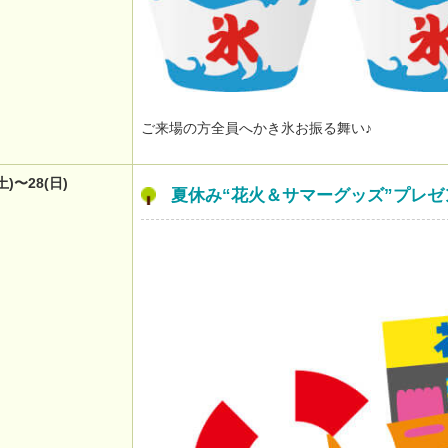
ご来場の方全員へかき氷お振る舞い♪
(土)〜28(日)
夏休み“花火＆サマーグッズ”プレゼ