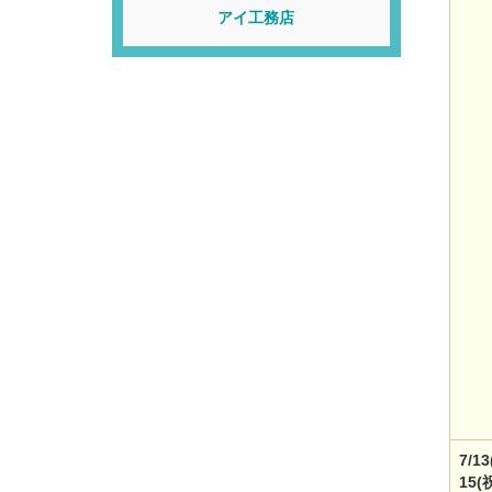
アイ工務店
7/1
15(